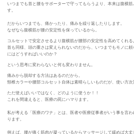
いつまでも首と腰をサポーターで守ってもらうより、本来は腹横筋
す。
だからいつまでも、痛かったり、痛みを繰り返したりします。
なぜなら腹横筋が腰の安定性を保っているから。
コルセットで安定させるより腹横筋が腰部の安定性を高めてくれる
首も同様、頭の重さは変えられないのだから、いつまでもモノに頼
にはどうすればいいのか？
という思考に変わらないと何も変わりません。
痛みから脱却する方法はあるのだから。
頸椎カラーや腰部コルセット自体は素晴らしいものだが、使い方次
ただ使えばいいではなく、どのように使うか！！
これを間違えると、医療の罠にハマります。
私が考える「医療のワナ」とは、医者や医療従事者がいう事を言わ
ります。
例えば、腰が痛く筋肉が凝っているからマッサージして緩めば大丈