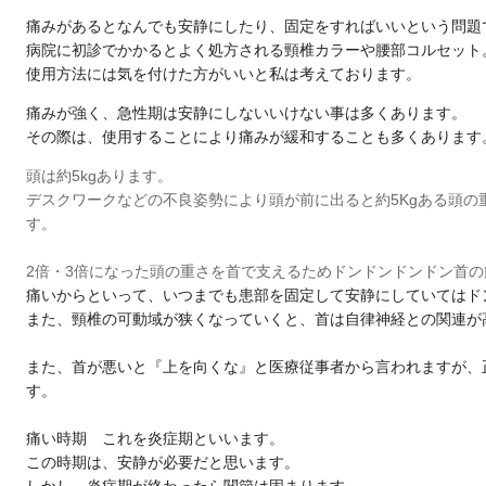
痛みがあるとなんでも安静にしたり、
固定をすればいいという問題
病院に初診でかかるとよく処方される頸椎カラーや腰部コルセット
使用方法には気を付けた方がいいと私は考えております。
痛みが強く、急性期は安静にしないいけない事は多くあります。
その際は、使用することにより痛みが緩和することも多くあります
頭は約5kgあります。
デスクワークなどの不良姿勢により頭が前に出ると約5Kgある頭の
す。
2倍・3倍になった頭の重さを首で支えるためドンドンドンドン首
痛いからといって、いつまでも患部を固定して安静にしていてはド
また、頸椎の可動域が狭くなっていくと、首は自律神経との関連が
また、首が悪いと『上を向くな』と医療従事者から言われますが、
す。
痛い時期 これを炎症期といいます。
この時期は、安静が必要だと思います。