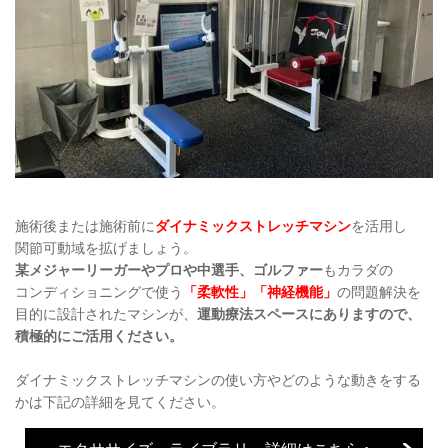
施術後または施術前に
ダイナミックストレッチマシン
を活用し
関節可動域を拡げましょう。
某メジャーリーガーやプロや中選手、ゴルファー
もカラダの
コンディショニングで使う
「柔軟性」「神経機能」
の問題解決を
目的に設計されたマシンが、
運動療法スペースにありますので、
積極的にご活用ください。
ダイナミックストレッチマシンの使い方やどのような動きをする
かは下記の詳細を見てください。