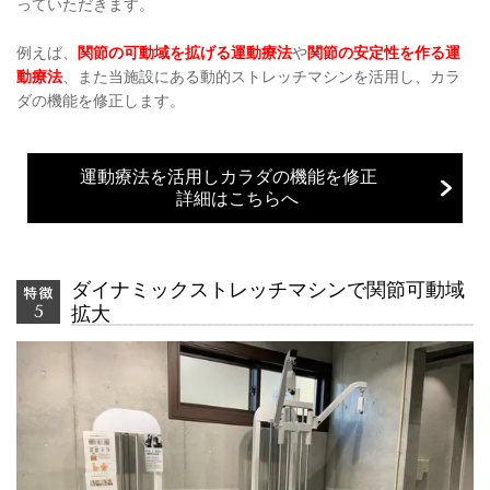
っていただきます。
例えば、
関節の可動域を拡げる運動療法
や
関節の安定性を作る運
動療法
、また当施設にある
動的ストレッチマシン
を活用し、
カラ
ダの機能を修正
します。
運動療法を活用しカラダの機能を修正
詳細はこちらへ
ダイナミックストレッチマシンで関節可動域
拡大