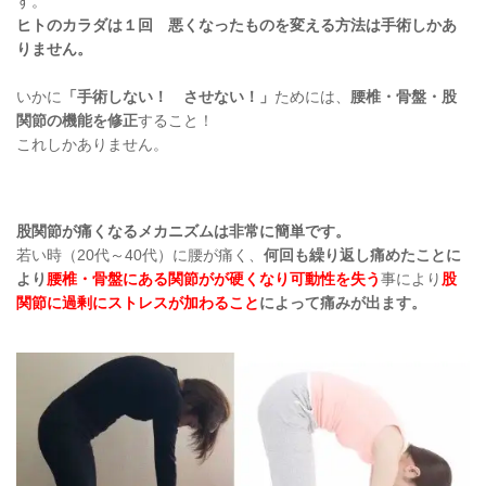
す。
ヒトのカラダは１回 悪くなったものを変える方法は手術しかあ
りません。
いかに
「手術しない！ させない！」
ためには、
腰椎・骨盤・股
関節の機能を修正
すること！
これしかありません。
股関節が痛くなるメカニズムは非常に簡単です。
若い時（20代～40代）に腰が痛く、
何回も繰り返し痛めたことに
より
腰椎・骨盤にある関節がが硬くなり可動性を失う
事により
股
関節に過剰にストレスが加わること
によって痛みが出ます。