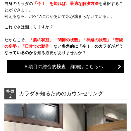
自身のカラダの
「今！」を知れば、最適な解決方法
を選択するこ
とができます。
例えるなら、バケツに穴があいて水が溜まらないでいる
…
。
これで水は溜まりますか？
だからこそ、
「筋の状態」「関節の状態」「神経の状態」「普段
の姿勢」「日常での動作」
など
多角的に「今！」のカラダがどう
なっているのか
を知る必要がありませんか？
８項目の総合的検査 詳細はこちらへ
カラダを知るためのカウンセリング