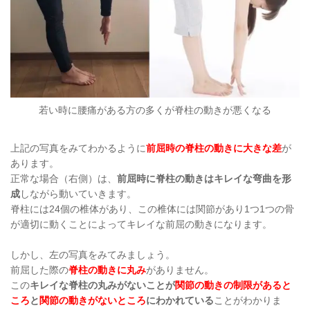
若い時に腰痛がある方の多くが脊柱の動きが悪くなる
上記の写真をみてわかるように
前屈時の脊柱の動きに大きな差
が
あります。
正常な場合（右側）は、
前屈時に脊柱の動きはキレイな弯曲を形
成
しながら動いていきます。
脊柱には
24個の椎体
があり、この
椎体には関節があり1つ1つの骨
が適切に動くことによってキレイな前屈の動き
になります。
しかし、左の写真をみてみましょう。
前屈した際の
脊柱の動きに丸み
がありません。
この
キレイな脊柱の丸みがないことが
関節の動きの制限があると
ころ
と
関節の動きがないところ
にわかれている
ことがわかりま