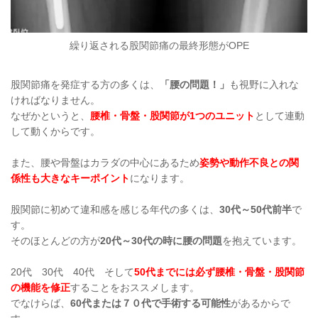
繰り返される股関節痛の最終形態がOPE
股関節痛を発症する方の多くは、
「腰の問題！」
も視野に入れな
ければなりません。
なぜかというと、
腰椎・骨盤・股関節が1つのユニット
として連動
して動くからです。
また、腰や骨盤はカラダの中心にあるため
姿勢や動作不良との関
係性も大きなキーポイント
になります。
股関節に初めて違和感を感じる年代の多くは、
30代～50代前半
で
す。
そのほとんどの方が
20代～30代の時に腰の問題
を抱えています。
20代 30代 40代 そして
50代までには必ず腰椎・骨盤・股関節
の機能を修正
することをおススメします。
でなけらば、
60代または７０代で手術する可能性
があるからで