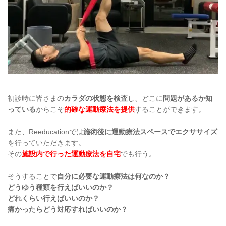
初診時に皆さまの
カラダの状態を検査
し、どこに
問題があるか知
っている
からこそ
的確な運動療法を提供
することができます。
また、Reeducationでは
施術後に運動療法スペースでエクササイズ
を行っていただきます。
その
施設内で行った運動療法を自宅
でも行う。
そうすることで
自分に必要な運動療法は何なのか？
どうゆう種類を行えばいいのか？
どれくらい行えばいいのか？
痛かったらどう対応すればいいのか？