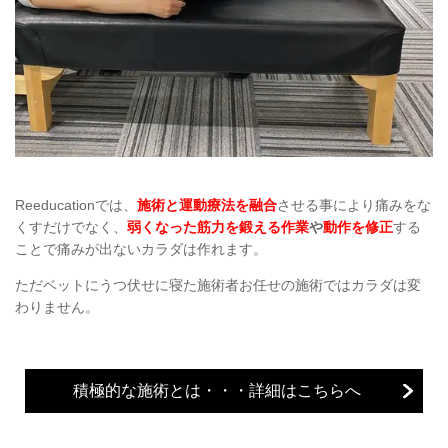
Reeducationでは、
施術と運動療法を融合
させる事により痛みをな
くすだけでなく、
弱くなった筋力を鍛える作業
や
動作を修正
する
ことで
痛みが出ないカラダは作れます
。
ただベ
ットにうつ伏せに寝た施術者お任せの施術
ではカラダは変
わりません。
積極的な施術とは・・・詳細はこちらへ