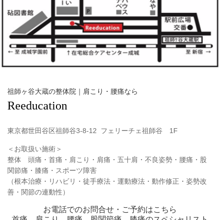
祖師ヶ谷大蔵の整体院｜肩こり・腰痛なら
Reeducation
東京都世田谷区祖師谷
3-8-12 フェリーチェ祖師谷 1F
＜お取扱い施術＞
整体 頭痛・首痛・肩こり・肩痛・五十肩・不良姿勢・腰痛・股
関節痛・膝痛・スポーツ障害
（根本治療・リハビリ・徒手療法・運動療法・動作修正・姿勢改
善・関節の連動性）
お電話でのお問合せ・ご予約はこちら
首痛、肩こり、腰痛、股関節痛、膝痛のスペシャリスト