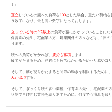
す。
直立
しているの腰への負荷を
100
とした場合、重たい荷物を
う数字になり、最も高い数字になっております。
立っている時の
2
倍以上
の負荷が腰にかかっていることにな
保育園の先生、宅配業の方、建築関係の方々などは、
1
日の
ります。
腰への負荷がかかれば、
疲労も蓄積
します。
疲労がたまるため、筋肉にも疲労はかかるためハリ感やコ
そして、筋が凝りかたまると関節の動きを制限するために
みが出現
する。
そして、ぎっくり腰の多い業種 保育園の先生、宅配業の
状態で再び同じ業務を繰り返すために、何度でも痛みを繰