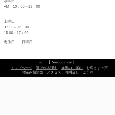
水曜日
AM 10
：00～13：00
土曜日
9：00～13：00
15:00～17：00​
定休日 ：日曜日
(c) 【Reeducation】
トップページ
選ばれる理由
施術のご案内
お客さまの声
お悩み相談室
アクセス
お問合せ・ご予約