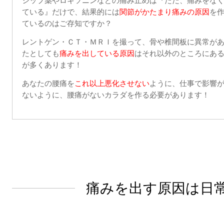
シップ薬やロキソニンなどの痛み止めは『ただ、痛みをな
ている』だけで、結果的には
関節がかたまり痛みの原因
を
ているのはご存知ですか？
レントゲン・ＣＴ・ＭＲＩを撮って、骨や椎間板に異常が
たとしても
痛みを出している原因
はそれ以外のところにあ
が多くあります！
あなたの腰痛を
これ以上悪化させない
ように、仕事で影響
ないように、腰痛がないカラダを作る必要があります！
痛みを出す原因は日