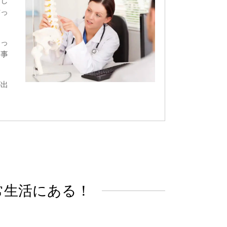
くし
作っ
あっ
る事
が出
常生活にある！