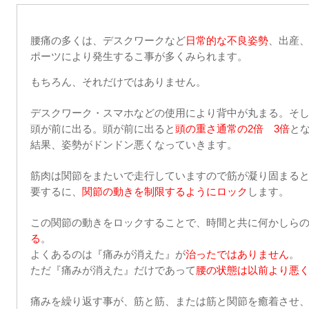
腰痛の多くは、デスクワークなど
日常的な不良姿勢
、出産
ポーツにより発生するこ
事が多くみられます。
もちろん、それだけではありません。
デスクワーク・スマホなどの使用により背中が丸まる。そ
頭が前に出る。頭が前に出ると
頭の重さ通常の
2
倍
3
倍
と
結果、姿勢がドンドン悪くなっていきます。
筋肉は関節をまたいで走行していますので筋が凝り固まる
要するに、
関節の動きを制限するようにロック
します。
この関節の動きをロックすることで、時間と共に何かしら
る
。
よくあるのは『痛みが消えた』が
治ったではありません
。
ただ『痛みが消えた』だけであって
腰の状態は以前より悪
痛みを繰り返す事が、筋と筋、または筋と関節を癒着させ