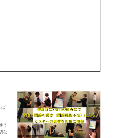
れば
使う
切な