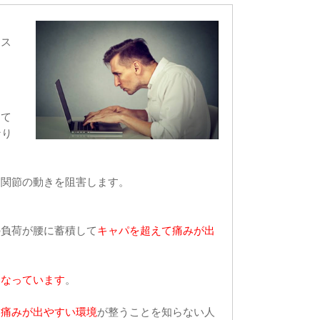
、ス
して
なり
と関節の動きを阻害します。
の負荷が腰に蓄積して
キャパを超えて痛みが出
くなっています
。
、
痛みが出やすい環境
が整うことを知らない人